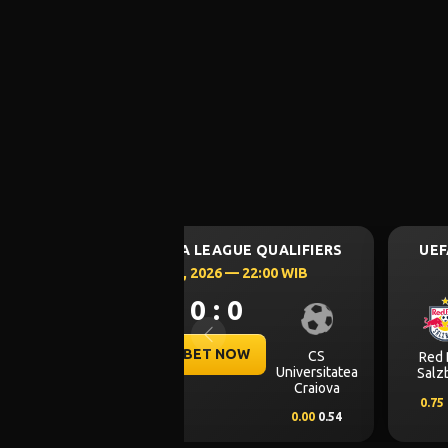
6/8/2026
5/8/2026
6/8/20
Book of Duat
Brawl
UEFA EUROPA LEAGUE QUALIFI
August 7, 2026 — 02:00 WIB
0 : 0
Diamond Rise
Fire
Previous
BET NOW
Hear
Benfica
Midlo
2.5
0.86
-2.5