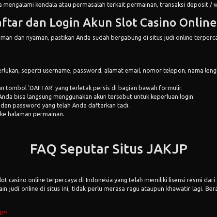
tar dan Login Akun Slot Casino Online
 aman dan nyaman, pastikan Anda sudah bergabung di situs judi online terperc
perlukan, seperti username, password, alamat email, nomor telepon, nama len
ash Reveal
Lil Demon: Blazing
Epic Fish: M
 tombol 'DAFTAR' yang terletak persis di bagian bawah formulir.
Anda bisa langsung menggunakan akun tersebut untuk keperluan login.
Lava
Madnes
e dan password yang telah Anda daftarkan tadi.
 ke halaman permainan.
FAQ Seputar Situs JAKJP
ot casino online terpercaya di Indonesia yang telah memiliki lisensi resmi dar
n judi online di situs ini, tidak perlu merasa ragu ataupun khawatir lagi.
d Trio: Santa
King of Olympus
Lil Greed
Surprise
JP?