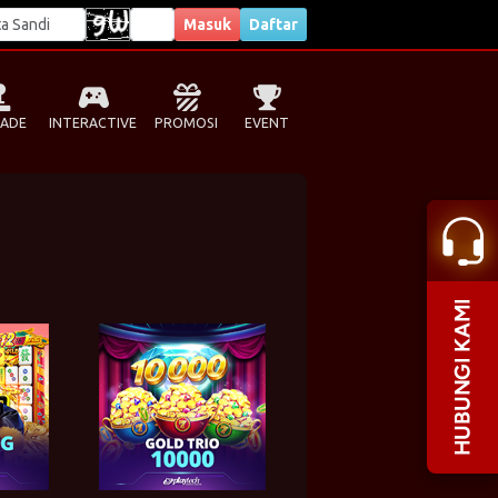
er yg terkendala akses silahkan gunakan link https://jakjpofficial.com atau WA 628
Masuk
Daftar
ADE
INTERACTIVE
PROMOSI
EVENT