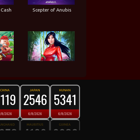
: Cash
Scepter of Anubis
Pigs of
Sakura Fortune Epic
Bloom
CHINA
JAPAN
HUNAN
119
2546
5341
/8/2026
6/8/2026
6/8/2026
ANGHAI6D
MAURITIUS
GUINEA
853
4189
8932