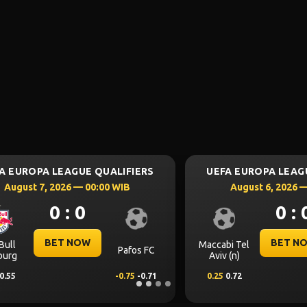
26
6/8/2026
6/8/2026
5/8/2026
5/8/2026
6
er's Bar Cash
Brooklyn Bootleggers
Eastern Eme
Collect
Megaway
ERS
UEFA EUROPA LEAGUE QUALIFIERS
UE
August 6, 2026 — 22:59 WIB
0 : 0
 Blaze: Golden
Fire Blaze: Green
Fire Blaze:
Macaque
Wizard
Wizard
BET NOW
t of
Jagiellonia
Rangers FC
P
thian
Bialystok
0.98
0.00
-0.90
0.00
0.74
0.