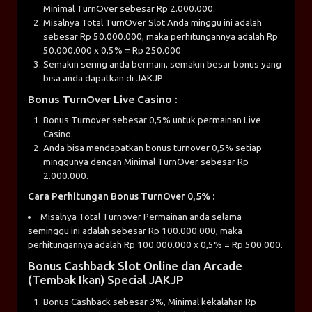
Minimal TurnOver sebesar Rp 2.000.000.
Misalnya Total TurnOver Slot Anda minggu ini adalah
sebesar Rp 50.000.000, maka perhitungannya adalah Rp
50.000.000 x 0,5% = Rp 250.000
Semakin sering anda bermain, semakin besar bonus yang
bisa anda dapatkan di JAKJP
Bonus TurnOver Live Casino :
Bonus Turnover sebesar 0,5% untuk permainan Live
Casino.
Anda bisa mendapatkan bonus turnover 0,5% setiap
minggunya dengan Minimal TurnOver sebesar Rp
2.000.000.
Cara Perhitungan Bonus TurnOver 0,5% :
Misalnya Total Turnover Permainan anda selama
seminggu ini adalah sebesar Rp 100.000.000, maka
perhitungannya adalah Rp 100.000.000 x 0,5% = Rp 500.000.
Bonus Cashback Slot Online dan Arcade
(Tembak Ikan) Special JAKJP
Bonus Cashback sebesar 3%, Minimal kekalahan Rp