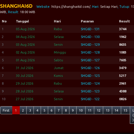
SHANGHAI6D
Website:
https://shanghai6d.com/
, Hari:
Setiap Hari
, Tutup:
1
WIB
, Result:
18:00 WIB
No
Tanggal
Hari
Pasaran
Result
1
05 Aug 2026
Rabu
SHG6D - 131
3744
2
04 Aug 2026
Selasa
SHG6D - 130
1962
3
03 Aug 2026
Senin
SHG6D - 129
8635
4
02 Aug 2026
Minggu
SHG6D - 128
1083
5
01 Aug 2026
Sabtu
SHG6D - 127
7605
6
31 Jul 2026
Jumat
SHG6D - 126
3479
7
30 Jul 2026
Kamis
SHG6D - 125
5217
8
29 Jul 2026
Rabu
SHG6D - 124
2961
9
28 Jul 2026
Selasa
SHG6D - 123
4388
10
27 Jul 2026
Senin
SHG6D - 122
0826
First
1
2
3
4
5
6
7
8
9
10
11
12
13
14
15
(
)