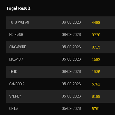
Togel Result
N
06-08-2026
TAIWAN
4498
06-08-2026
HONGKONG
9220
05-08-2026
MACAU
0715
05-08-2026
SAEKEO
1592
06-08-2026
SZECHUAN
1935
05-08-2026
THAILAND
5762
05-08-2026
LIBERIA
6199
05-08-2026
SHANGHAI6D
5761