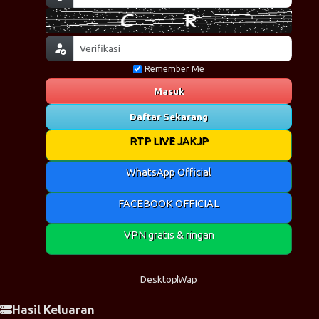
Remember Me
Masuk
Daftar Sekarang
RTP LIVE JAKJP
WhatsApp Official
FACEBOOK OFFICIAL
VPN gratis & ringan
Desktop
Wap
Hasil Keluaran