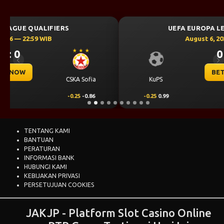
UEFA EUROPA LEAGUE QUALIFIERS
August 6, 2026 — 22:00 WIB
0 : 0
Previous
Ne
BET NOW
CS Universitatea
KuPS
Craiova
-0.25
0.99
0.25
0.82
TENTANG KAMI
BANTUAN
PERATURAN
INFORMASI BANK
HUBUNGI KAMI
KEBIJAKAN PRIVASI
PERSETUJUAN COOKIES
JAKJP - Platform Slot Casino Online