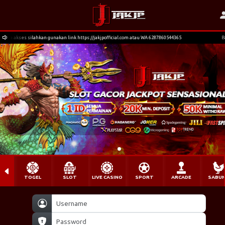
kses silahkan gunakan link https://jakjpofficial.com atau WA 6287860544365
Bagi me
TOGEL
SLOT
LIVE CASINO
SPORT
ARCADE
SABU