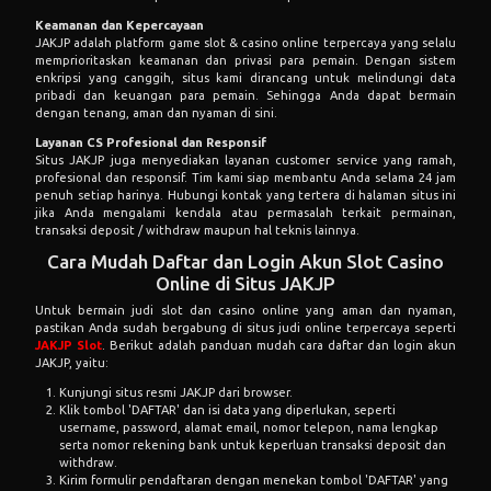
Keamanan dan Kepercayaan
JAKJP adalah platform game slot & casino online terpercaya yang selalu
memprioritaskan keamanan dan privasi para pemain. Dengan sistem
enkripsi yang canggih, situs kami dirancang untuk melindungi data
pribadi dan keuangan para pemain. Sehingga Anda dapat bermain
dengan tenang, aman dan nyaman di sini.
Layanan CS Profesional dan Responsif
Situs JAKJP juga menyediakan layanan customer service yang ramah,
profesional dan responsif. Tim kami siap membantu Anda selama 24 jam
penuh setiap harinya. Hubungi kontak yang tertera di halaman situs ini
jika Anda mengalami kendala atau permasalah terkait permainan,
transaksi deposit / withdraw maupun hal teknis lainnya.
Cara Mudah Daftar dan Login Akun Slot Casino
Online di Situs JAKJP
Untuk bermain judi slot dan casino online yang aman dan nyaman,
pastikan Anda sudah bergabung di situs judi online terpercaya seperti
JAKJP Slot
. Berikut adalah panduan mudah cara daftar dan login akun
JAKJP, yaitu:
Kunjungi situs resmi JAKJP dari browser.
Klik tombol 'DAFTAR' dan isi data yang diperlukan, seperti
username, password, alamat email, nomor telepon, nama lengkap
serta nomor rekening bank untuk keperluan transaksi deposit dan
withdraw.
Kirim formulir pendaftaran dengan menekan tombol 'DAFTAR' yang