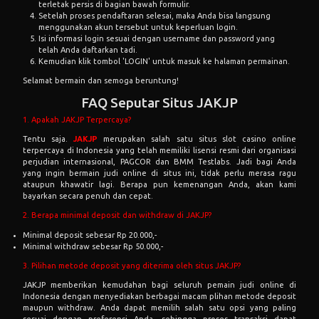
terletak persis di bagian bawah formulir.
Setelah proses pendaftaran selesai, maka Anda bisa langsung
menggunakan akun tersebut untuk keperluan login.
Isi informasi login sesuai dengan username dan password yang
telah Anda daftarkan tadi.
Kemudian klik tombol 'LOGIN' untuk masuk ke halaman permainan.
Selamat bermain dan semoga beruntung!
FAQ Seputar Situs JAKJP
1. Apakah JAKJP Terpercaya?
Tentu saja.
JAKJP
merupakan salah satu situs slot casino online
terpercaya di Indonesia yang telah memiliki lisensi resmi dari organisasi
perjudian internasional, PAGCOR dan BMM Testlabs. Jadi bagi Anda
yang ingin bermain judi online di situs ini, tidak perlu merasa ragu
ataupun khawatir lagi. Berapa pun kemenangan Anda, akan kami
bayarkan secara penuh dan cepat.
2. Berapa minimal deposit dan withdraw di JAKJP?
Minimal deposit sebesar Rp 20.000,-
Minimal withdraw sebesar Rp 50.000,-
3. Pilihan metode deposit yang diterima oleh situs JAKJP?
JAKJP memberikan kemudahan bagi seluruh pemain judi online di
Indonesia dengan menyediakan berbagai macam plihan metode deposit
maupun withdraw. Anda dapat memilih salah satu opsi yang paling