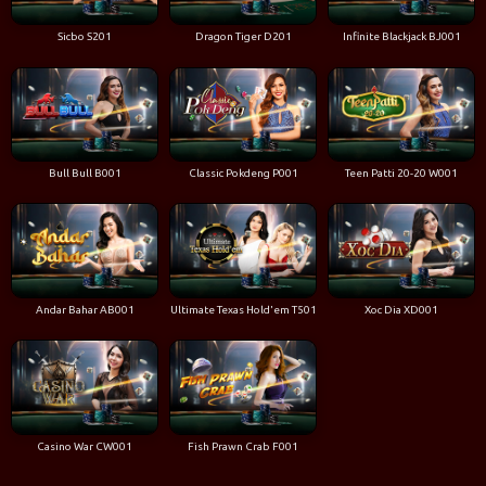
Sicbo S201
Dragon Tiger D201
Infinite Blackjack BJ001
Bull Bull B001
Classic Pokdeng P001
Teen Patti 20-20 W001
Andar Bahar AB001
Ultimate Texas Hold'em T501
Xoc Dia XD001
Casino War CW001
Fish Prawn Crab F001