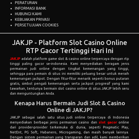
PERATURAN
INFORMASI BANK
HUBUNGI KAMI
KEBIJAKAN PRIVASI
PERSETUJUAN COOKIES
JAKJP - Platform Slot Casino Online
RTP Gacor Tertinggi Hari Ini
JAKJP
adalah platform game slot & casino online terpercaya dengan rtp
tinggi paling gacor se-indonesia. Kami menyediakan beragam jenis
permainan judi online dengan tingkat kemenangan yang tinggi,
sehingga para pemain di situs ini memiliki peluang besar untuk meraih
kemenangan jackpot. Dengan fitur-fitur menarik seperti bonus putaran
gratis, simbol pengali kemenangan serta jackpot progresif yang kami
tawarkan, tentunya bermain slot casino online di situs JAKJP lebih seru
dan menguntungkan Anda.
Kenapa Harus Bermain Judi Slot & Casino
Online di JAKJP?
JAKJP sebagai salah satu situs judi online terpercaya di Indonesia
menyediakan berbagai jenis permainan casino dan
slot gacor
online
dari provider-provider terkemuka di dunia, seperti Pragmatic Play,
NetEnt, PG Soft, Habanero, Microgaming, dan masih banyak lainnya.
Dengan sistem permainan yang transparan dan adil, kami memberikan