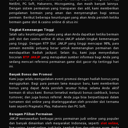
NetEnt, PG Soft, Habanero, Microgaming, dan masih banyak lainnya.
Dengan sistem permainan yang transparan dan adil, kami memberikan
pengalaman bermain yang aman dan menyenangkan bagi semua
permain. Berikut beberapa keuntungan yang akan Anda peroleh ketika
bermain game slot & casino online di situs ini:
Tingkat Kemenangan Tinggi
Salah satu keuntungan utama yang akan Anda dapatkan ketika bermain
judi slot dan casino online di situs JAKJP adalah tingkat kemenangan
yang tinggi. Dengan RTP Slot JAKJP yang tinggi mencapai 98%, para
pemain memiliki peluang besar untuk memenangkan permainan dan
mendapatkan hadiah jackpot. Selain itu, kami juga menyediakan
bocoran
RTP JAKJP
yang merupakan sumber informasi bagi Anda yang
sedang mencari referensi permainan game slot gacor rtp tertinggi hari
ini.
Banyak Bonus dan Promosi
Kami juga selalu mengadakan event promosi dengan hadiah bonus yang
menggiurkan. Bagi para pemain lama maupun baru, kami memberikan
bonus yang dapat Anda peroleh seumur hidup selama Anda aktif
bermain di situs kami. Bonus tersebut meliputi bonus cashback, bonus
turnover, dan juga bonus referral. Anda juga bisa berpartisipasi dalam
turnamen slot online yang diselenggarakan oleh provider slot ternama
kami seperti Pragmatic Play, Habanero dan PG Soft.
Beragam Pilihan Permainan
JAKJP menawarkan berbagai jenis permainan judi online yang populer
dan banyak dimainkan oleh masyarakat Indonesia, seperti
slot online
,
live casino, togel online, judi bola, tembak ikan dan sabung ayam. Anda