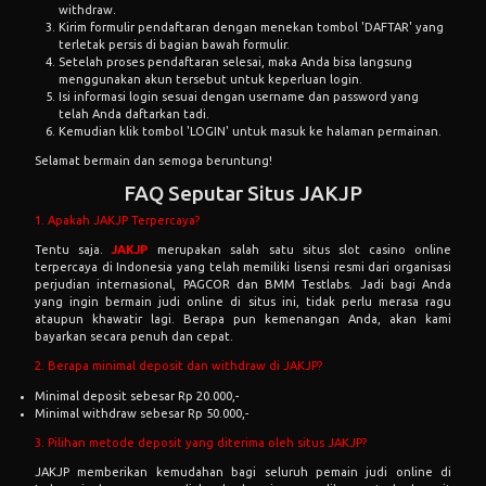
withdraw.
Kirim formulir pendaftaran dengan menekan tombol 'DAFTAR' yang
terletak persis di bagian bawah formulir.
Setelah proses pendaftaran selesai, maka Anda bisa langsung
menggunakan akun tersebut untuk keperluan login.
Isi informasi login sesuai dengan username dan password yang
telah Anda daftarkan tadi.
Kemudian klik tombol 'LOGIN' untuk masuk ke halaman permainan.
Selamat bermain dan semoga beruntung!
FAQ Seputar Situs JAKJP
1. Apakah JAKJP Terpercaya?
Tentu saja.
JAKJP
merupakan salah satu situs slot casino online
terpercaya di Indonesia yang telah memiliki lisensi resmi dari organisasi
perjudian internasional, PAGCOR dan BMM Testlabs. Jadi bagi Anda
yang ingin bermain judi online di situs ini, tidak perlu merasa ragu
ataupun khawatir lagi. Berapa pun kemenangan Anda, akan kami
bayarkan secara penuh dan cepat.
2. Berapa minimal deposit dan withdraw di JAKJP?
Minimal deposit sebesar Rp 20.000,-
Minimal withdraw sebesar Rp 50.000,-
3. Pilihan metode deposit yang diterima oleh situs JAKJP?
JAKJP memberikan kemudahan bagi seluruh pemain judi online di