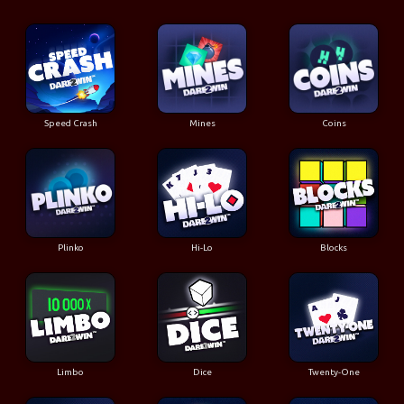
Speed Crash
Mines
Coins
Plinko
Hi-Lo
Blocks
Limbo
Dice
Twenty-One