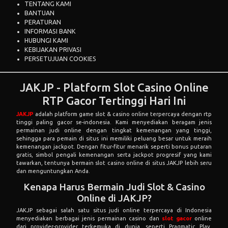
TENTANG KAMI
BANTUAN
PERATURAN
INFORMASI BANK
HUBUNGI KAMI
KEBIJAKAN PRIVASI
PERSETUJUAN COOKIES
JAKJP - Platform Slot Casino Online
RTP Gacor Tertinggi Hari Ini
JAKJP
adalah platform game slot & casino online terpercaya dengan rtp
tinggi paling gacor se-indonesia. Kami menyediakan beragam jenis
permainan judi online dengan tingkat kemenangan yang tinggi,
sehingga para pemain di situs ini memiliki peluang besar untuk meraih
kemenangan jackpot. Dengan fitur-fitur menarik seperti bonus putaran
gratis, simbol pengali kemenangan serta jackpot progresif yang kami
tawarkan, tentunya bermain slot casino online di situs JAKJP lebih seru
dan menguntungkan Anda.
Kenapa Harus Bermain Judi Slot & Casino
Online di JAKJP?
JAKJP sebagai salah satu situs judi online terpercaya di Indonesia
menyediakan berbagai jenis permainan casino dan
slot gacor
online
dari provider-provider terkemuka di dunia, seperti Pragmatic Play,