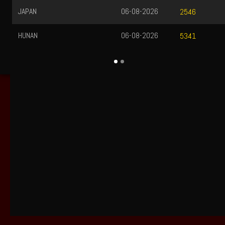
06-08-2026
MAURITIUS
2546
06-08-2026
GUINEA
5341