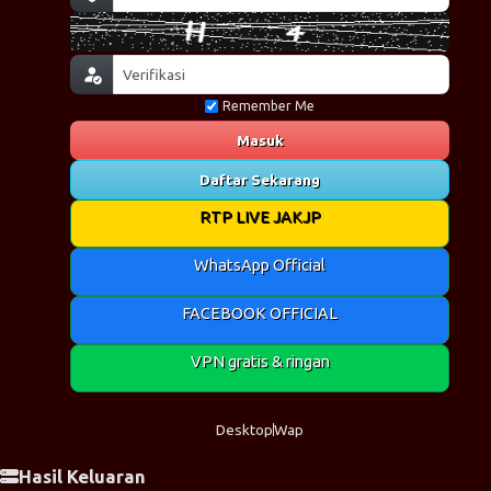
Remember Me
Masuk
Daftar Sekarang
RTP LIVE JAKJP
WhatsApp Official
FACEBOOK OFFICIAL
VPN gratis & ringan
Desktop
Wap
Hasil Keluaran