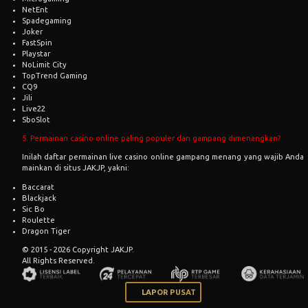
NetEnt
Spadegaming
Joker
FastSpin
Playstar
NoLimit City
TopTrend Gaming
CQ9
Jili
Live22
SboSlot
5. Permainan casino online paling populer dan gampang dimenangkan?
Inilah daftar permainan live casino online gampang menang yang wajib Anda
mainkan di situs JAKJP, yakni:
Baccarat
Blackjack
Sic Bo
Roulette
Dragon Tiger
© 2015 - 2026 Copyright JAKJP.
All Rights Reserved.
LAPOR PUSAT