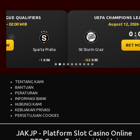
UEFA CHAMPIONS LEAGUE QUALIFIERS
August 12, 2026 — 01:30 WIB
0 : 0
Previous
Ne
BET NOW
SK Sturm Graz
Fenerbahce
-0.5
0.95
0.5
0.87
TENTANG KAMI
BANTUAN
PERATURAN
INFORMASI BANK
HUBUNGI KAMI
KEBIJAKAN PRIVASI
PERSETUJUAN COOKIES
JAKJP - Platform Slot Casino Online