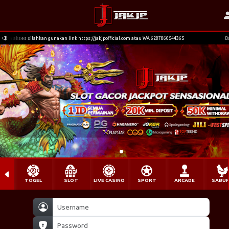
ses silahkan gunakan link https://jakjpofficial.com atau WA 6287860544365
Bagi mem
TOGEL
SLOT
LIVE CASINO
SPORT
ARCADE
SABU